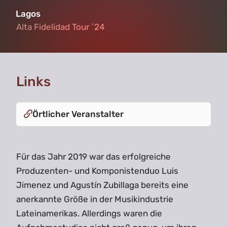
Lagos
Alta Fidelidad Tour ´24
Alta Fidelidad Tour ´24
Links
Örtlicher Veranstalter
Für das Jahr 2019 war das erfolgreiche
Produzenten- und Komponistenduo Luis
Jimenez und Agustín Zubillaga bereits eine
anerkannte Größe in der Musikindustrie
Lateinamerikas. Allerdings waren die