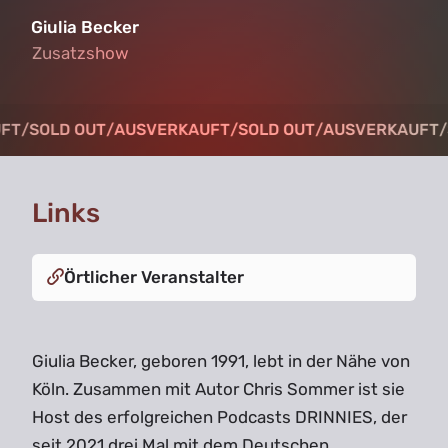
Giulia Becker
Zusatzshow
Zusatzshow
FT
FT
/
/
SOLD OUT
SOLD OUT
/
/
AUSVERKAUFT
AUSVERKAUFT
/
/
SOLD OUT
SOLD OUT
/
/
AUSVERKAUFT
AUSVERKAUFT
/
/
Links
Örtlicher Veranstalter
Giulia Becker, geboren 1991, lebt in der Nähe von
Köln. Zusammen mit Autor Chris Sommer ist sie
Host des erfolgreichen Podcasts DRINNIES, der
seit 2021 drei Mal mit dem Deutschen