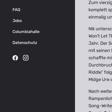
Zum vierzig
komplett sp
FAQ
einmalig u
Jobs
Nik untersc
Columbiahalle
Won’t Let 
Datenschutz
Jahr. Der S
mit seinen
schaffte mi
Durchbruch
Riddle” fol
Midge Ure o
Nach weite
Rampenlich
Song-Writer