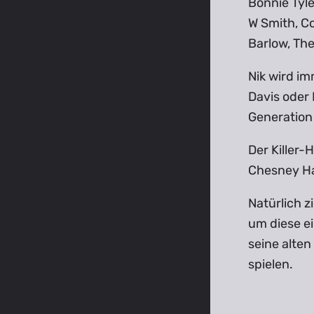
Bonnie Tyle
W Smith, Co
Barlow, The
Nik wird im
Davis oder 
Generation 
Der Killer-
Chesney H
Natürlich z
um diese ei
seine alten
spielen.