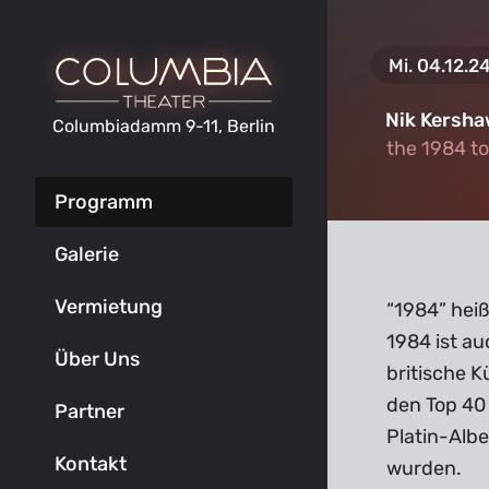
Mi. 04.12.2
Nik Kersh
Columbiadamm 9-11, Berlin
the 1984 t
the 1984 t
Programm
Galerie
Vermietung
“1984” hei
1984 ist a
Über Uns
britische K
den Top 40 
Partner
Platin-Albe
Kontakt
wurden.