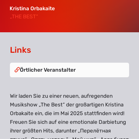
Kristina Orbakaite
„THE BEST“
„THE BEST“
Links
Örtlicher Veranstalter
Wir laden Sie zu einer neuen, aufregenden
Musikshow „The Best“ der großartigen Kristina
Orbakaite ein, die im Mai 2025 stattfinden wird!
Freuen Sie sich auf eine emotionale Darbietung
ihrer größten Hits, darunter „Перелётная