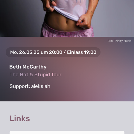
Bild: Trinity Music
Mo. 26.05.25 um 20:00 / Einlass 19:00
Beth McCarthy
The Hot & Stupid Tour
The Hot & Stupid Tour
Support:
aleksiah
Links