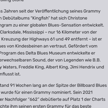
s Jahren seit der Veröffentlichung seines Grammy
 Debütalbums “Kingfish” hat sich Christone
Ingram zu einer globalen Blues-Sensation entwickelt.
Clarksdale, Mississippi – nur 16 Kilometer von der
 Kreuzung der Highways 61 und 49 entfernt – ist er
ues von Kindesbeinen an vertraut. Gefördert vom
Program des Delta Blues Museum entwickelte er
erwechselbaren Sound, der von Legenden wie B.B.
 Waters, Freddie King, Albert King, Jimi Hendrix und
flusst ist.
stand 91 Wochen lang an der Spitze der Billboard Blues
 wurde für einen Grammy nominiert. Sein 2021
r Nachfolger “662” debütierte auf Platz 1 der Charts
achte ihm seinen ersten Grammy für das beste