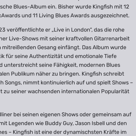
ische Blues-Album ein. Bisher wurde Kingfish mit 12
cAwards und 11 Living Blues Awards ausgezeichnet.
3 veröffentlichte er „Live in London“, das die rohe
ner Live-Shows mit seiner kraftvollen Gitarrenarbeit
 mitreißenden Gesang einfängt. Das Album wurde
tik für seine Authentizität und emotionale Tiefe
d unterstreicht seine Fähigkeit, modernen Blues
len Publikum näher zu bringen. Kingfish schreibt
h Songs, nimmt kontinuierlich auf und spielt Shows –
ägt zu seiner wachsenden internationalen Popularität
dliner bei seinen eigenen Shows oder gemeinsam auf
 mit Legenden wie Buddy Guy, Jason Isbell und den
nes – Kingfish ist eine der dynamischsten Kräfte im