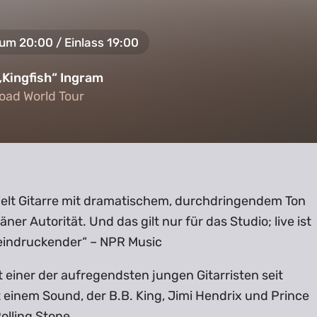
5 um 20:00 / Einlass 19:00
„Kingfish“ Ingram
oad World Tour
oad World Tour
ielt Gitarre mit dramatischem, durchdringendem Ton
ner Autorität. Und das gilt nur für das Studio; live ist
eindruckender“ – NPR Music
st einer der aufregendsten jungen Gitarristen seit
 einem Sound, der B.B. King, Jimi Hendrix und Prince
Rolling Stone