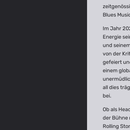
zeitgenöss
Blues Musi
Im Jahr 202
Energie sei
und seinem
von der Kri
gefeiert un
einem globa
unermüdlic
all dies tr
bei.
Ob als Hea
der Bühne
Rolling Sto