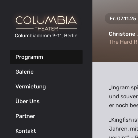
Fr. 07.11.2
Christone 
Columbiadamm 9-11, Berlin
The Hard R
The Hard R
Programm
Galerie
Vermietung
„Ingram sp
und souverä
Über Uns
er noch be
Partner
„Kingfish i
Jahren, mit
Kontakt
vereint” – 