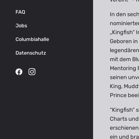
FAQ
In den sech
nominierten
Jobs
„Kingfish“ 
Columbiahalle
Geboren in 
legendären
Datenschutz
mit dem Bl
Mentoring 
seinen unv
King, Muddy
Prince beein
“Kingfish” 
Charts und
erschienene
ein und br