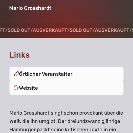
Marlo Grosshardt
FT
FT
/
/
SOLD OUT
SOLD OUT
/
/
AUSVERKAUFT
AUSVERKAUFT
/
/
SOLD OUT
SOLD OUT
/
/
AUSVERKAUFT
AUSVERKAUFT
/
/
Links
Örtlicher Veranstalter
Website
Marlo Grosshardt singt schön provokant über die
Welt, die ihn umgibt. Der dreiundzwanzigjährige
Hamburger packt seine kritischen Texte in ein