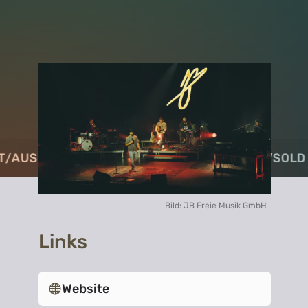
T
T
/
/
AUSVERKAUFT
AUSVERKAUFT
/
/
SOLD OUT
SOLD OUT
/
/
AUSVERKAUFT
AUSVERKAUFT
/
/
SOLD 
SOLD 
Bild: JB Freie Musik GmbH
Links
Website