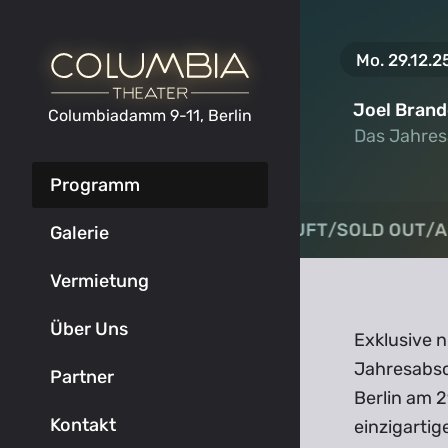
Mo. 29.12.2
Joel Brand
Columbiadamm 9-11, Berlin
Das Jahres
Das Jahres
Programm
AUSVERKAUFT
AUSVERKAUFT
/
/
SOLD OUT
SOLD OUT
/
/
A
A
Galerie
Vermietung
Über Uns
Exklusive n
Jahresabsc
Partner
Berlin am 2
Kontakt
einzigarti