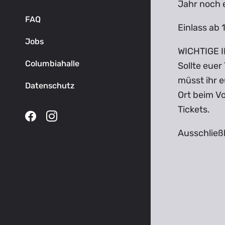
Jahr noch 
FAQ
Einlass ab 
Jobs
WICHTIGE I
Columbiahalle
Sollte eue
müsst ihr e
Datenschutz
Ort beim V
Tickets.
Ausschließl