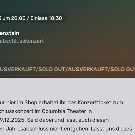
5 um 20:00 / Einlass 18:30
enstein
abschlusskonzert
abschlusskonzert
USVERKAUFT
USVERKAUFT
/
/
SOLD OUT
SOLD OUT
/
/
AUSVERKAUFT
AUSVERKAUFT
/
/
SOLD OU
SOLD OU
ur hier im Shop erhaltet ihr das Konzertticket zum
hlusskonzert im Columbia Theater in
9.12.2025. Seid dabei und lasst euch diesen
gen Jahresabschluss nicht entgehen! Lasst uns dieses