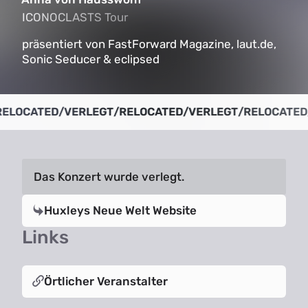
ICONOCLASTS Tour
ICONOCLASTS Tour
präsentiert von FastForward Magazine, laut.de,
Sonic Seducer & eclipsed
ELOCATED
/
VERLEGT
/
RELOCATED
/
VERLEGT
/
RELOCATED
/
Das Konzert wurde verlegt.
Huxleys Neue Welt Website
Links
Örtlicher Veranstalter