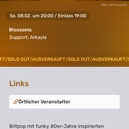
Bild: Loft Concerts
So. 08.02. um 20:00 / Einlass 19:00
Blossoms
Support:
Arkayla
FT
FT
/
/
SOLD OUT
SOLD OUT
/
/
AUSVERKAUFT
AUSVERKAUFT
/
/
SOLD OUT
SOLD OUT
/
/
AUSVERKAUFT
AUSVERKAUFT
/
/
S
S
Links
Örtlicher Veranstalter
Britpop mit funky, 80er-Jahre inspirierten