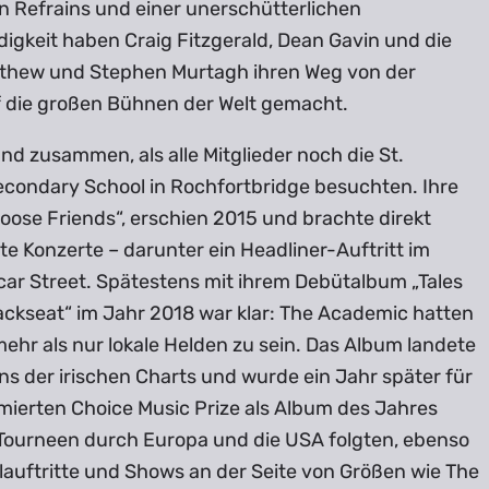
 Refrains und einer unerschütterlichen
igkeit haben Craig Fitzgerald, Dean Gavin und die
thew und Stephen Murtagh ihren Weg von der
f die großen Bühnen der Welt gemacht.
nd zusammen, als alle Mitglieder noch die St.
econdary School in Rochfortbridge besuchten. Ihre
Loose Friends“, erschien 2015 und brachte direkt
e Konzerte – darunter ein Headliner-Auftritt im
car Street. Spätestens mit ihrem Debütalbum „Tales
ackseat“ im Jahr 2018 war klar: The Academic hatten
ehr als nur lokale Helden zu sein. Das Album landete
ins der irischen Charts und wurde ein Jahr später für
ierten Choice Music Prize als Album des Jahres
 Tourneen durch Europa und die USA folgten, ebenso
lauftritte und Shows an der Seite von Größen wie The