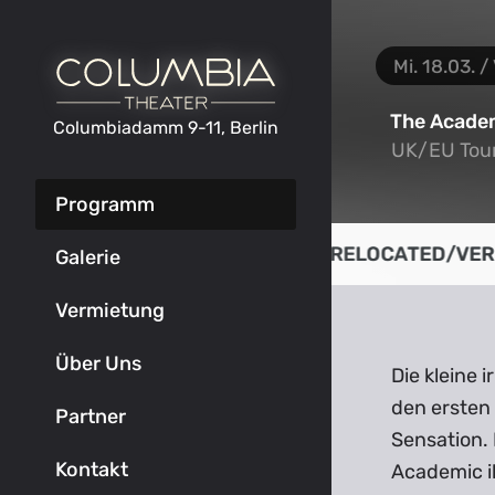
Mi. 18.03. /
The Acade
Columbiadamm 9-11, Berlin
UK/EU Tou
UK/EU Tou
Programm
VERLEGT
/
RELOCATED
/
VER
Galerie
Vermietung
Über Uns
Die kleine 
den ersten 
Partner
Sensation.
Kontakt
Academic ih