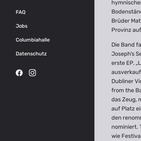
hymnischen
Bodenständ
FAQ
Brüder Mat
Jobs
Provinz au
Columbiahalle
Die Band fa
Joseph’s S
Datenschutz
erste EP, „
ausverkauft
Dubliner Vi
from the B
das Zeug, m
auf Platz e
den renomm
nominiert.
wie Festiva