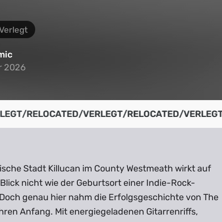
 Verlegt
mic
r 2026
r 2026
LEGT
/
RELOCATED
/
VERLEGT
/
RELOCATED
/
VERLEGT
irische Stadt Killucan im County Westmeath wirkt auf
Blick nicht wie der Geburtsort einer Indie-Rock-
 Doch genau hier nahm die Erfolgsgeschichte von The
ren Anfang. Mit energiegeladenen Gitarrenriffs,