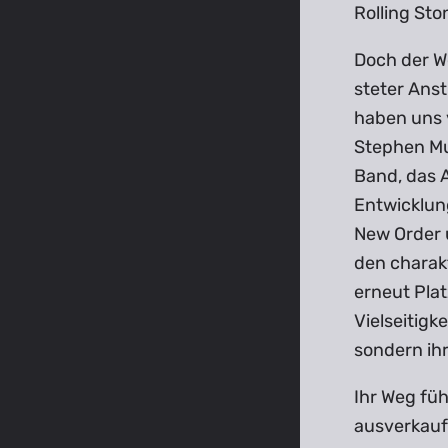
Rolling Sto
Doch der W
steter Anst
haben uns v
Stephen Mur
Band, das A
Entwicklung
New Order u
den charakt
erneut Plat
Vielseitigk
sondern ihr
Ihr Weg füh
ausverkauf