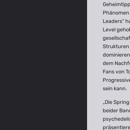
Geheimtipp,
Phänomen a
Leaders“ h
Level gehob
gesellschaf
Strukturen
dominieren
dem Nachfo
Fans von T
Progressive
sein kann.
„Die Spring
beider Ban
psychedeli
präsentiere