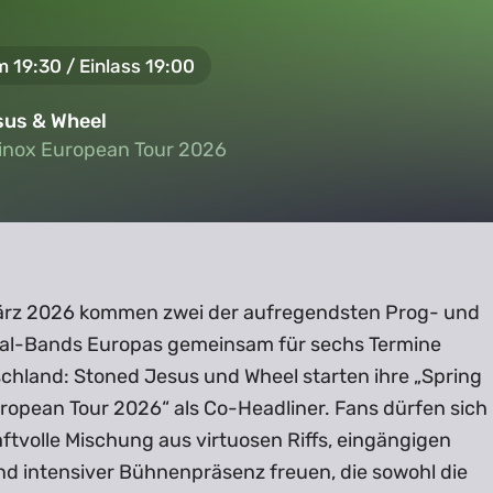
m 19:30 / Einlass 19:00
sus & Wheel
inox European Tour 2026
inox European Tour 2026
rz 2026 kommen zwei der aufregendsten Prog- und
l-Bands Europas gemeinsam für sechs Termine
chland: Stoned Jesus und Wheel starten ihre „Spring
ropean Tour 2026“ als Co-Headliner. Fans dürfen sich
aftvolle Mischung aus virtuosen Riffs, eingängigen
nd intensiver Bühnenpräsenz freuen, die sowohl die