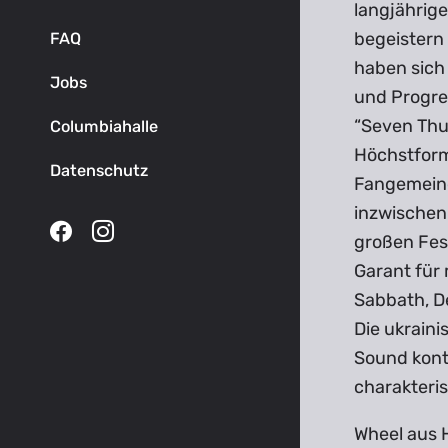
langjährig
begeistern 
FAQ
haben sich
Jobs
und Progre
“Seven Thu
Columbiahalle
Höchstform,
Datenschutz
Fangemeind
inzwischen
großen Fest
Garant für 
Sabbath, D
Die ukrain
Sound konti
charakteris
Wheel aus H