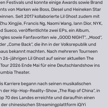
gen Festivals und konnte einige Awards sowie Brand
ts von Marken wie Boss, Diesel und Heineken Star
winnen. Seit 2017 kollaborierte Lil Ghost zudem mit
 Zhu Xingjie, Francis Ng, Naomi Wang, Iann Dior, NYK,
 Sueco, veröffentlichte zwei EPs, ein Album,
ngles sowie Fanfavoriten wie „GOOD NIGHT“, „Mood“,
der „Come Back“, die ihn in der Volksrepublik und
naus bekannt machten. Nach mehreren Tourneen
n 26-jährigen Lil Ghost auf seiner aktuellen The
Tour 2026 Ende Mai für eine Deutschlandshow ins
lumbia Theater.
is Karriere begann nach seinen musikalischen
n der Hip-Hop-Reality-Show „The Rap of China“, in
Top 70 des Landes erreichte und daraufhin einen
 der chinesischen Streamingplattform iQiYi