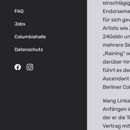
einschlägi
Endorsemen
FAQ
für sich ge
Jobs
Artists wie
24Goldn und
Columbiahalle
mehrere Si
Datenschutz
„Raining“ o
darüber hi
führt es de
Ascendant 
Berliner Co
Wang Linka
Anfängen i
der er die 
Vertrag mit