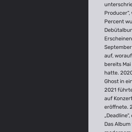
unterschrie
Producer“, 
Percent wu
Debütalbum
Erscheinen
September 
auf, worauf
bereits Mai
hatte. 2020
Ghost in e
2021 führte
auf Konzert
eröffnete. 
„Deadline“,
Das Album 