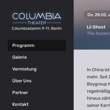
Do. 28.05. 
Lil Ghost
Columbiadamm 9-11, Berlin
The Ascend
The Ascend
Programm
Galerie
Vermietung
In China is
mehr. Seit 
Über Uns
Boygroup N
regelmäßig
Partner
hinaus zäh
Kontakt
seiner Kar