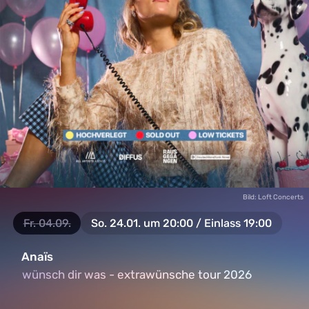
Bild: Loft Concerts
Fr.
04.09.
So.
24.01. um 20:00 / Einlass 19:00
Anaïs
wünsch dir was - extrawünsche tour 2026
wünsch dir was - extrawünsche tour 2026