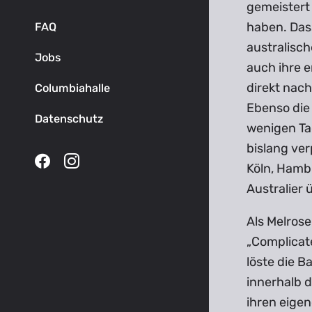
gemeistert 
haben. Das
FAQ
australisc
Jobs
auch ihre 
direkt nach
Columbiahalle
Ebenso die
Datenschutz
wenigen Ta
bislang ver
Köln, Hamb
Australier
Als Melrose
„Complicat
löste die B
innerhalb d
ihren eige