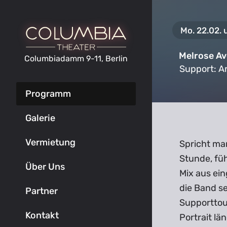
Mo. 22.02. 
Melrose A
Columbiadamm 9-11, Berlin
Support:
A
Programm
Galerie
Vermietung
Spricht ma
Stunde, fü
Über Uns
Mix aus ei
die Band se
Partner
Supporttour
Kontakt
Portrait lä