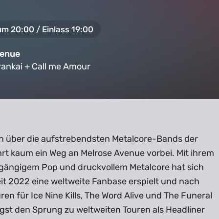
um 20:00 / Einlass 19:00
venue
rankai + Call me Amour
n über die aufstrebendsten Metalcore-Bands der
hrt kaum ein Weg an Melrose Avenue vorbei. Mit ihrem
ngängigem Pop und druckvollem Metalcore hat sich
it 2022 eine weltweite Fanbase erspielt und nach
en für Ice Nine Kills, The Word Alive und The Funeral
ngst den Sprung zu weltweiten Touren als Headliner