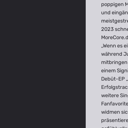
poppigen M
und eingän
meistgestr
2023 schnel
MoreCore.d
„Wenn es ei
während Jus
mitbringen
einem Sign
Debüt-EP „
Erfolgstrac
weitere Sin
Fanfavorite
widmen sic
präsentiere