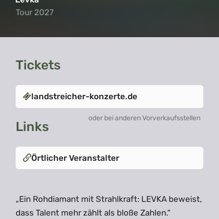
Tour 2027
Tour 2027
Tickets
landstreicher-konzerte.de
oder bei anderen Vorverkaufsstellen
Links
Örtlicher Veranstalter
„Ein Rohdiamant mit Strahlkraft: LEVKA beweist,
dass Talent mehr zählt als bloße Zahlen.“